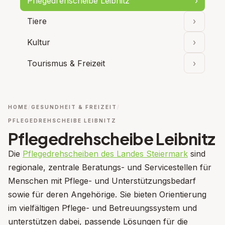
Pflegedrehscheibe Leibnitz
›
Tiere
›
Unterpu
Kultur
›
Unterpu
Tourismus & Freizeit
›
Unterpu
HOME
GESUNDHEIT & FREIZEIT
PFLEGEDREHSCHEIBE LEIBNITZ
Pflegedrehscheibe Leibnitz
Die
Pflegedrehscheiben des Landes Steiermark
sind
regionale, zentrale Beratungs- und Servicestellen für
Menschen mit Pflege- und Unterstützungsbedarf
sowie für deren Angehörige. Sie bieten Orientierung
im vielfältigen Pflege- und Betreuungssystem und
unterstützen dabei, passende Lösungen für die