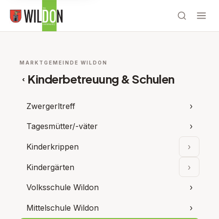
MARKTGEMEINDE WILDON
Kinderbetreuung & Schulen
‹
Zwergerltreff
›
Tagesmütter/-väter
›
Kinderkrippen
›
Unterpu
Kindergärten
›
Unterpu
Volksschule Wildon
›
Mittelschule Wildon
›