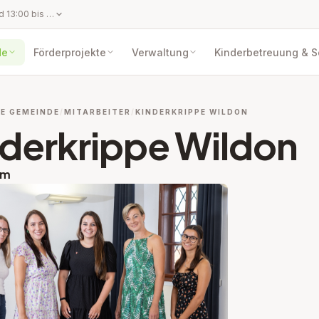
Montag: 08:00 bis 12:00 Uhr und 13:00 bis 18:00 Uhr Dienstag: 08:00 bis 12:00 Uhr Mittwoch: geschlossen Donnerstag: 08:00 bis 14:00 Uhr Freitag: 08:00 bis 14:00 Uhr Marktgemeinde Wildon Notruf +43 (0) 664 8410454 (Servicenummer für dringende Anliegen im Bereich Wasser und Straßen)
de
Förderprojekte
Verwaltung
Kinderbetreuung & 
E GEMEINDE
MITARBEITER
KINDERKRIPPE WILDON
derkrippe Wildon
am