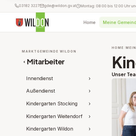
03182 3227
gde@wildon.gv.at
Home
Meine Gemein
HOME
MEIN
MARKTGEMEINDE WILDON
Kin
Mitarbeiter
‹
Unser Te
Innendienst
›
Außendienst
›
Kindergarten Stocking
›
Kindergarten Weitendorf
›
Kindergarten Wildon
›